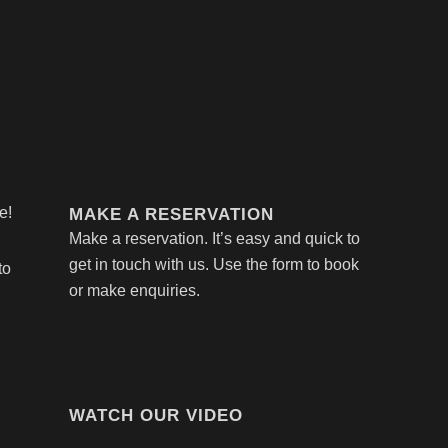
e!
MAKE A RESERVATION
Make a reservation. It’s easy and quick to
get in touch with us. Use the form to book
to
or make enquiries.
CREDITS
WATCH OUR VIDEO
etta
si
© Ristorante Antica Torretta 2026
Antica