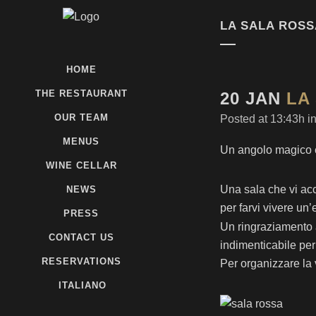
LA SALA ROSS
HOME
THE RESTAURANT
20 JAN
LA 
OUR TEAM
Posted at 13:43h
i
MENUS
Un angolo magico e 
WINE CELLAR
Una sala che vi acc
NEWS
per farvi vivere un
PRESS
Un ringraziamento
CONTACT US
indimenticabile per
RESERVATIONS
Per organizzare la 
GET IN TOUCH
ITALIANO
We are open every day