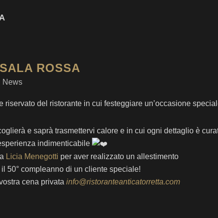
A
SALA ROSSA
n
News
riservato del ristorante in cui festeggiare un’occasione special
oglierà e saprà trasmettervi calore e in cui ogni dettaglio è cura
’esperienza indimenticabile
 a
Licia Menegotti
per aver realizzato un allestimento
 il 50° compleanno di un cliente speciale!
vostra cena privata
info@ristoranteanticatorretta.com
RECENT NEWS
FACEBOOK
Ristorante Antica Torr
20 YEARS OF PASSION: THANK
trova presso Ristorante 