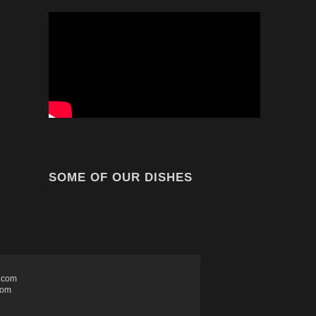
All rights reserved
P.I. 03633380237
Privacy Policy
Foto, Video, Web by
MicheliNicola
l
onduce
ra
Il
spiegato
sigli
 quando
SOME OF OUR DISHES
Piazza
a.com
com