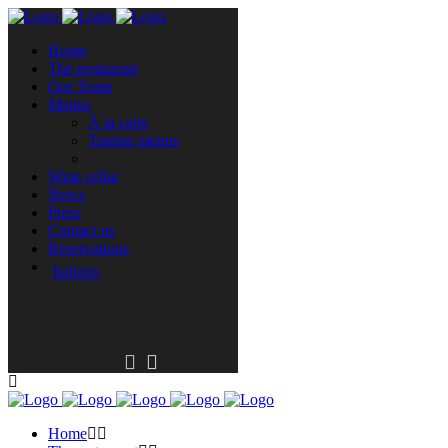
Home
The restaurant
Our Team
Menus
À la carte
Tasting menus
Wine cellar
News
Press
Contact us
Reservations
Italiano
Home