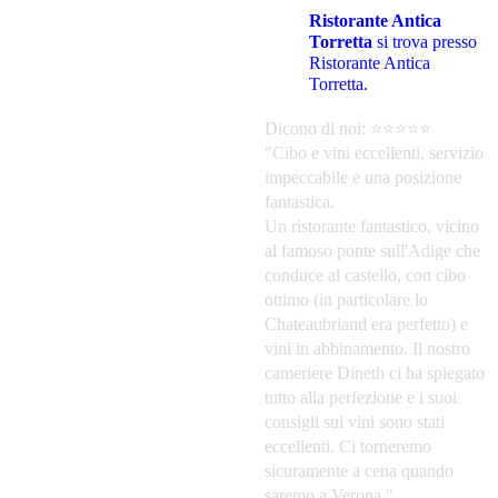
Ristorante Antica
Torretta
si trova presso
Ristorante Antica
Torretta.
Dicono di noi: ⭐️⭐️⭐️⭐️⭐️
"Cibo e vini eccellenti, servizio
impeccabile e una posizione
fantastica.
Un ristorante fantastico, vicino
al famoso ponte sull'Adige che
conduce al castello, con cibo
ottimo (in particolare lo
Chateaubriand era perfetto) e
vini in abbinamento. Il nostro
cameriere Dineth ci ha spiegato
tutto alla perfezione e i suoi
consigli sui vini sono stati
eccellenti. Ci torneremo
sicuramente a cena quando
saremo a Verona."