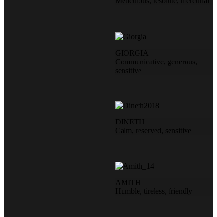
Meticulous, resolute, mercurial
GIORGIA
Communicative, generous,
sensitive
DINETH
Calm, reserved, sensitive
AMITH
Humble, tireless, friendly