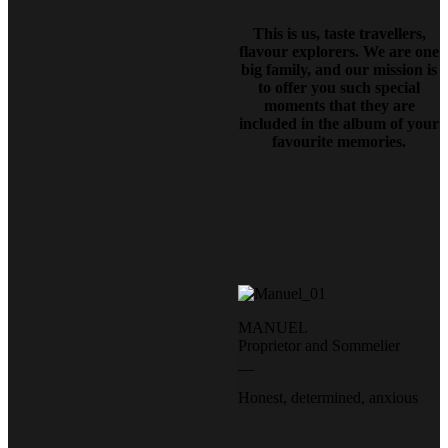
This is us, taste travellers,
flavour explorers. We are one
big family, and our mission is
to offer you such special
moments that they are
included in the album of your
favourite memories.
MANUEL
Proprietor and Sommelier
__
Honest, determined, anxious