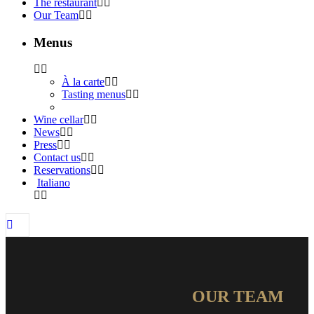
The restaurant
Our Team
Menus
À la carte
Tasting menus
Wine cellar
News
Press
Contact us
Reservations
Italiano
OUR TEAM