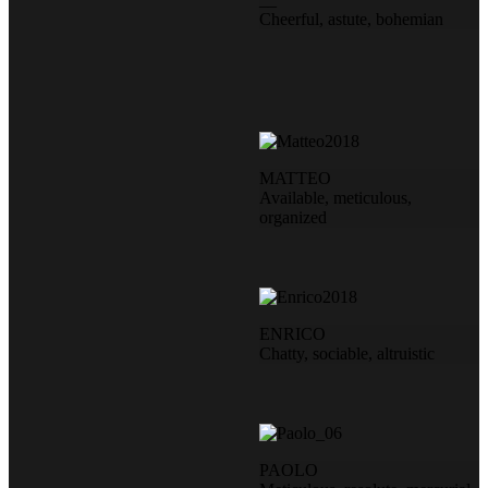
Cheerful, astute, bohemian
MATTEO
Available, meticulous,
organized
ENRICO
Chatty, sociable, altruistic
PAOLO