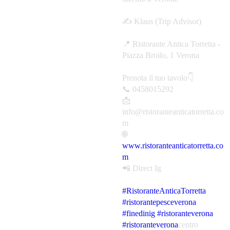
✍️ Klaus (Trip Advisor)
📍 Ristorante Antica Torretta -
Piazza Broilo, 1 Verona
Prenota il tuo tavolo👇
📞 0458015292
📩
info@ristoranteanticatorretta.co
m
🌐
www.ristoranteanticatorretta.co
m
📲 Direct Ig
#RistoranteAnticaTorretta
#ristorantepesceverona
#finedinig
#ristoranteverona
#ristoranteverona
centro