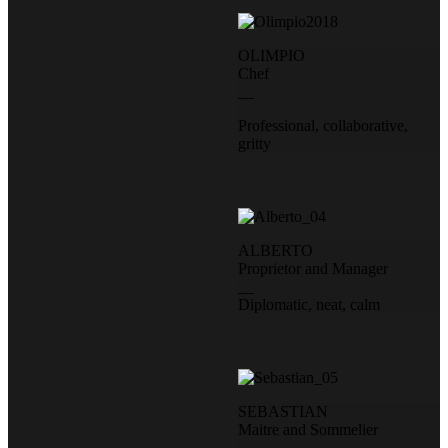
OLIMPIO
Chef
__
Professional, collaborative,
gritty
ALBERTO
Proprietor and Manager
__
Diplomatic, neat, calm
SEBASTIAN
Maitre and Sommelier
__