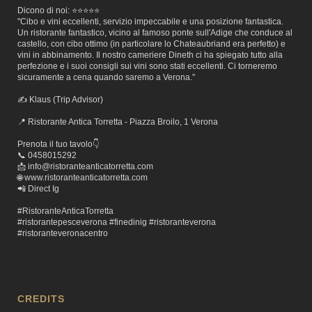
Dicono di noi: ⭐️⭐️⭐️⭐️⭐️
"Cibo e vini eccellenti, servizio impeccabile e una posizione fantastica.
Un ristorante fantastico, vicino al famoso ponte sull'Adige che conduce al
castello, con cibo ottimo (in particolare lo Chateaubriand era perfetto) e
vini in abbinamento. Il nostro cameriere Dineth ci ha spiegato tutto alla
perfezione e i suoi consigli sui vini sono stati eccellenti. Ci torneremo
sicuramente a cena quando saremo a Verona."
✍️ Klaus (Trip Advisor)
📍 Ristorante Antica Torretta - Piazza Broilo, 1 Verona
Prenota il tuo tavolo👇
📞 0458015292
📩 info@ristoranteanticatorretta.com
🌐
www.ristoranteanticatorretta.com
📲 Direct Ig
#RistoranteAnticaTorretta
#ristorantepesceverona
#finedinig
#ristoranteverona
#ristoranteverona
centro
CREDITS