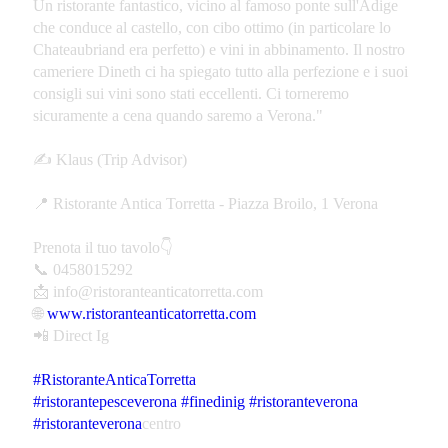
Un ristorante fantastico, vicino al famoso ponte sull'Adige
che conduce al castello, con cibo ottimo (in particolare lo
Chateaubriand era perfetto) e vini in abbinamento. Il nostro
cameriere Dineth ci ha spiegato tutto alla perfezione e i suoi
consigli sui vini sono stati eccellenti. Ci torneremo
sicuramente a cena quando saremo a Verona."
✍️ Klaus (Trip Advisor)
📍 Ristorante Antica Torretta - Piazza Broilo, 1 Verona
Prenota il tuo tavolo👇
📞 0458015292
📩 info@ristoranteanticatorretta.com
🌐
www.ristoranteanticatorretta.com
📲 Direct Ig
#RistoranteAnticaTorretta
#ristorantepesceverona
#finedinig
#ristoranteverona
#ristoranteverona
centro