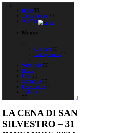
Home
The restaurant
Our Team
Menus
À la carte
Tasting menus
Wine cellar
News
Press
Contact us
Reservations
Italiano
LA CENA DI SAN
SILVESTRO – 31