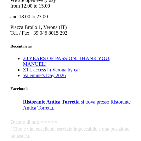
We are open every day
from 12.00 to 15.00
and 18.00 to 23.00
Piazza Broilo 1, Verona (IT)
Tel. / Fax +39 045 8015 292
Recent news
20 YEARS OF PASSION: THANK YOU,
MANUEL!
ZTL access in Verona by car
Valentine’s Day 2026
Facebook
Ristorante Antica Torretta
si trova presso Ristorante
Antica Torretta.
Dicono di noi: ⭐️⭐️⭐️⭐️⭐️
"Cibo e vini eccellenti, servizio impeccabile e una posizione
fantastica.