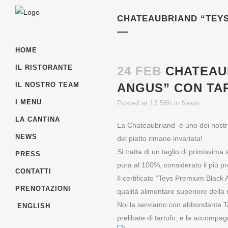
CHATEAUBRIAND “TEYS
HOME
IL RISTORANTE
24 FEB
CHATEAUB
CONTATTI VELOCI
ANGUS” CON TA
IL NOSTRO TEAM
I MENU
Posted at 13:58h
in
News
Siamo aperti tutti i giorni
LA CANTINA
dalle 12.00 alle 15.00
La Chateaubriand è uno dei nostri 
e dalle 18:00 alle 23:00.
NEWS
del piatto rimane invariata!
Piazza Broilo 1, Verona (IT)
Si tratta di un taglio di primissima 
PRESS
Tel. / Fax 045 8015 292
pura al 100%, considerato il più p
CONTATTI
Il certificato “Teys Premium Black
PRENOTAZIONI
qualità alimentare superiore della 
Noi la serviamo con abbondante Ta
ENGLISH
prelibate di tartufo, e la accompag