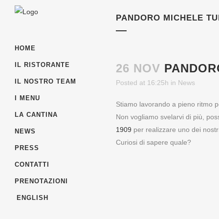
PANDORO MICHELE TU
HOME
IL RISTORANTE
26 NOV
PANDORO
IL NOSTRO TEAM
Posted at 16:25h
in
News
I MENU
Stiamo lavorando a pieno ritmo per
LA CANTINA
Non vogliamo svelarvi di più, pos
1909
per realizzare uno dei nostr
NEWS
Curiosi di sapere quale?
CONTATTI VELOCI
PRESS
CONTATTI
Siamo aperti tutti i giorni
dalle 12.00 alle 15.00
PRENOTAZIONI
e dalle 18:00 alle 23:00.
ENGLISH
Piazza Broilo 1, Verona (IT)
Tel. / Fax 045 8015 292