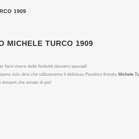
RCO 1909
 MICHELE TURCO 1909
 farvi vivere delle festività davvero speciali!
siamo solo dirvi che utilizzeremo il delizioso Pandoro firmato
Michele T
i dessert che amate di più!
ULTIME NEWS
FACEBOOK
Ristoran
20 ANNI DI PASSIONE: GRAZIE
trova pr
MANUEL!
Torretta.
Dicono di noi: ⭐️
Accesso ZTL Verona in auto
"Cibo e vini ecc
impeccabile e u