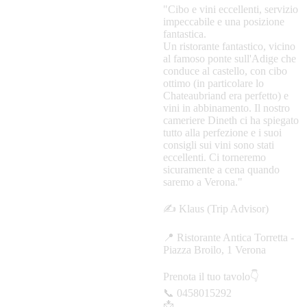
"Cibo e vini eccellenti, servizio
impeccabile e una posizione
fantastica.
Un ristorante fantastico, vicino
al famoso ponte sull'Adige che
conduce al castello, con cibo
ottimo (in particolare lo
Chateaubriand era perfetto) e
vini in abbinamento. Il nostro
cameriere Dineth ci ha spiegato
tutto alla perfezione e i suoi
consigli sui vini sono stati
eccellenti. Ci torneremo
sicuramente a cena quando
saremo a Verona."
✍️ Klaus (Trip Advisor)
📍 Ristorante Antica Torretta -
Piazza Broilo, 1 Verona
Prenota il tuo tavolo👇
📞 0458015292
📩