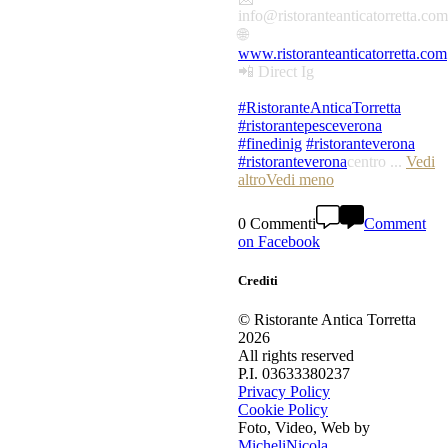
info@ristoranteanticatorretta.com
🌐
www.ristoranteanticatorretta.com
📲 Direct Ig
#RistoranteAnticaTorretta
#ristorantepesceverona
#finedinig
#ristoranteverona
#ristoranteverona
centro
...
Vedi
altro
Vedi meno
0 Commenti
Comment
on Facebook
Crediti
© Ristorante Antica Torretta
2026
All rights reserved
P.I. 03633380237
Privacy Policy
Cookie Policy
Foto, Video, Web by
MicheliNicola