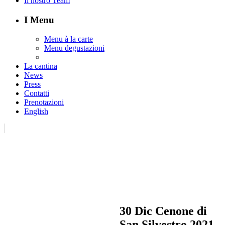
Il nostro Team
I Menu
Menu à la carte
Menu degustazioni
La cantina
News
Press
Contatti
Prenotazioni
English
30 Dic
Cenone di
San Silvestro 2021